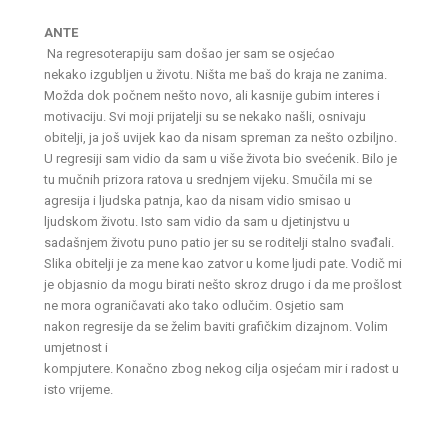
ANTE
Na regresoterapiju sam došao jer sam se osjećao
nekako izgubljen u životu. Ništa me baš do kraja ne zanima.
Možda dok počnem nešto novo, ali kasnije gubim interes i
motivaciju. Svi moji prijatelji su se nekako našli, osnivaju
obitelji, ja još uvijek kao da nisam spreman za nešto ozbiljno.
U regresiji sam vidio da sam u više života bio svećenik. Bilo je
tu mučnih prizora ratova u srednjem vijeku. Smučila mi se
agresija i ljudska patnja, kao da nisam vidio smisao u
ljudskom životu. Isto sam vidio da sam u djetinjstvu u
sadašnjem životu puno patio jer su se roditelji stalno svađali.
Slika obitelji je za mene kao zatvor u kome ljudi pate. Vodič mi
je objasnio da mogu birati nešto skroz drugo i da me prošlost
ne mora ograničavati ako tako odlučim. Osjetio sam
nakon regresije da se želim baviti grafičkim dizajnom. Volim
umjetnost i
kompjutere. Konačno zbog nekog cilja osjećam mir i radost u
isto vrijeme.