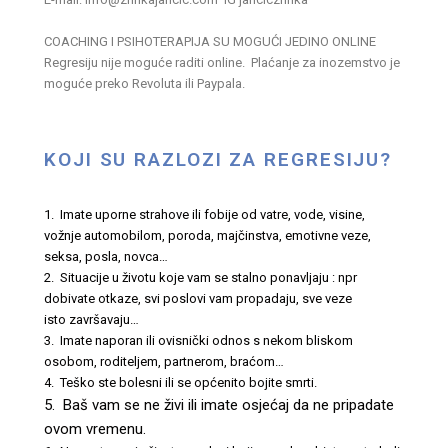
COACHING I PSIHOTERAPIJA SU MOGUĆI JEDINO ONLINE
Regresiju nije moguće raditi online. Plaćanje za inozemstvo je
moguće preko Revoluta ili Paypala.
KOJI SU RAZLOZI ZA REGRESIJU?
1. Imate uporne strahove ili fobije od vatre, vode, visine,
vožnje automobilom, poroda, majčinstva, emotivne veze,
seksa, posla, novca…
2. Situacije u životu koje vam se stalno ponavljaju : npr
dobivate otkaze, svi poslovi vam propadaju, sve veze
isto završavaju…
3. Imate naporan ili ovisnički odnos s nekom bliskom
osobom, roditeljem, partnerom, braćom…
4. Teško ste bolesni ili se općenito bojite smrti.
5. Baš vam se ne živi ili imate osjećaj da ne pripadate
ovom vremenu.