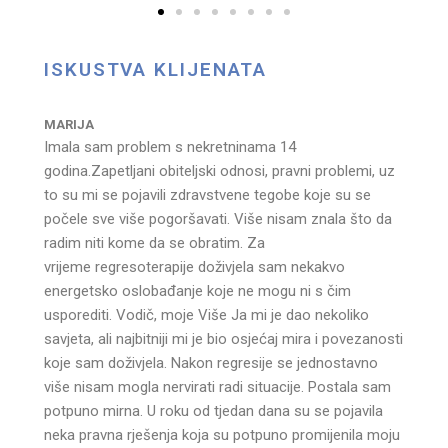
ISKUSTVA KLIJENATA
MARIJA
Imala sam problem s nekretninama 14
godina.
Zapetljani obiteljski odnosi, pravni problemi, uz
to su mi se
pojavili zdravstvene tegobe koje su se
počele sve više pogoršavati.
Više nisam znala što da
radim niti kome da se obratim. Za
vrijeme
regresoterapije doživjela sam nekakvo
energetsko oslobađanje koje
ne mogu ni s čim
usporediti. Vodič, moje Više Ja mi je dao
nekoliko
savjeta, ali najbitniji mi je bio osjećaj mira i
povezanosti
koje sam doživjela. Nakon regresije se jednostavno
više
nisam mogla nervirati radi situacije. Postala sam
potpuno mirna. U
roku od tjedan dana su se pojavila
neka pravna rješenja koja su
potpuno promijenila moju