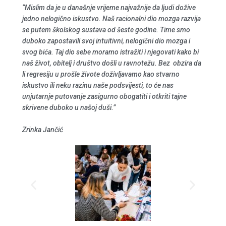
“Mislim da je u današnje vrijeme najvažnije da ljudi dožive
jedno nelogično iskustvo. Naš racionalni dio mozga razvija
se putem školskog sustava od šeste godine. Time smo
duboko zapostavili svoj intuitivni, nelogični dio mozga i
svog bića. Taj dio sebe moramo istražiti i njegovati kako bi
naš život, obitelj i društvo došli u ravnotežu. Bez obzira da
li regresiju u prošle živote doživljavamo kao stvarno
iskustvo ili neku razinu naše podsvijesti, to će nas
unjutarnje putovanje zasigurno obogatiti i otkriti tajne
skrivene duboko u našoj duši.”
Zrinka Jančić