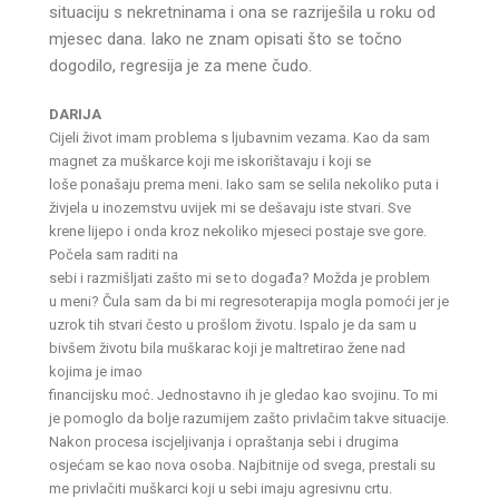
situaciju s nekretninama i ona se
razriješila u roku od
mjesec dana. Iako ne znam opisati što se
točno
dogodilo, regresija je za mene čudo.
DARIJA
Cijeli život imam problema s ljubavnim vezama. Kao da sam
magnet za muškarce koji me iskorištavaju i koji se
loše ponašaju prema meni. Iako sam se selila nekoliko puta i
živjela u inozemstvu uvijek mi se dešavaju iste stvari. Sve
krene lijepo i onda kroz nekoliko mjeseci postaje sve gore.
Počela sam raditi na
sebi i razmišljati zašto mi se to događa? Možda je problem
u meni? Čula sam da bi mi regresoterapija mogla pomoći jer je
uzrok tih stvari često u prošlom životu. Ispalo je da sam u
bivšem životu bila muškarac koji je maltretirao žene nad
kojima je imao
financijsku moć. Jednostavno ih je gledao kao svojinu. To mi
je pomoglo da bolje razumijem zašto privlačim takve situacije.
Nakon procesa iscjeljivanja i opraštanja sebi i drugima
osjećam se kao nova osoba. Najbitnije od svega, prestali su
me privlačiti muškarci koji u sebi imaju agresivnu crtu.