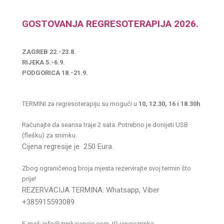
G
OSTOVANJA REGRESOTERAPIJA 2026.
ZAGREB 22.-23.8.
RIJEKA 5.-6.9.
PODGORICA 18.-21.9.
TERMINI za regresoterapiju su mogući u
10, 12.30, 16 i 18.30h
Računajte da seansa traje 2 sata. Potrebno je donijeti USB
(flešku) za snimku.
Cijena regresije je 250 Eura.
Zbog ograničenog broja mjesta rezervirajte svoj termin što
prije!
REZERVACIJA TERMINA: Whatsapp, Viber
+385915593089
E-mail: info@zrinkajancic.com IG janciczrinka