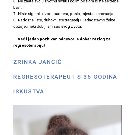
6. Ne znate svoju životnu svrhu i kojim poslom biste se trebali
baviti.
7. Niste sigurni u izbor partnera, posla, mjesta stanovanja.
8. Radoznali ste, duhovni ste tragatelj ili jednostavno želite
doživjeti neki dublji smisao svog života.
Već i jedan pozitivan odgovor je dobar razlog za
regresoterapiju!
ZRINKA JANČIĆ
REGRESOTERAPEUT S 35 GODINA
ISKUSTVA