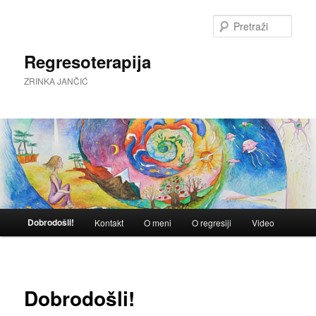
Skoči
do
Pretra
primarnog
sadržaja
Regresoterapija
ZRINKA JANČIĆ
Glavni
Dobrodošli!
Kontakt
O meni
O regresiji
Video
izbornik
Dobrodošli!